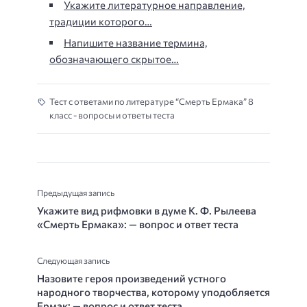
Укажите литературное направление,
традиции которого…
Напишите название термина,
обозначающего скрытое…
Тест с ответами по литературе “Смерть Ермака” 8
класс - вопросы и ответы теста
Предыдущая запись
Укажите вид рифмовки в думе К. Ф. Рылеева
«Смерть Ермака»: — вопрос и ответ теста
Следующая запись
Назовите героя произведений устного
народного творчества, ко­торому уподобляется
Ермак: — вопрос и ответ теста