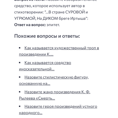
средство, которое использует автор в
стихотворении: “…В стране СУРОВОЙ и
УГРЮМОЙ, На ДИКОМ бреге Иртыша”:
Ответ на вопрос:
эпитет.
Похожие вопросы и ответы:
Как называется художественный троп в
произведении К.…
Как называется средство
иносказательной…
Назовите стилистическую фигуру,
основанную на…
Назовите жанр произведения К. Ф.
Рылеева «Смерть…
Назовите героя произведений устного
народного…