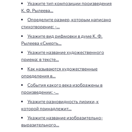
Укажите тип композиции произведения
К. Ф. Рылеева…
Определите размер, которым написано
стихотворение: -…
Укажите вид рифмовки в думе К. Ф.
Рылеева «Смерть…
Укажите название художественного
приема: в тексте…
Как называются художественные
определения в…
События какого века изображены в
произведении: -…
Укажите разновидность лирики, к
которой принадлежит…
Укажите название изобразительно-
выразительного…