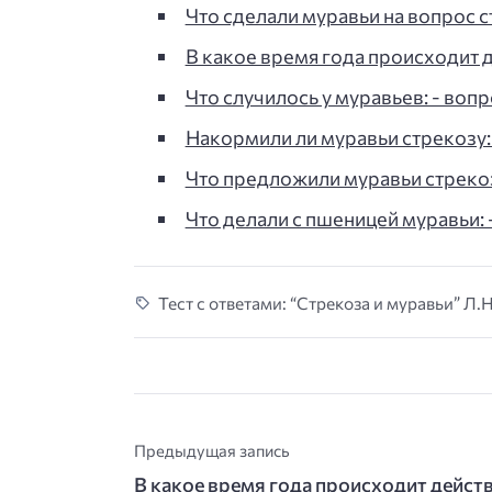
Что сделали муравьи на вопрос с
В какое время года происходит д
Что случилось у муравьев: - вопр
Накормили ли муравьи стрекозу: 
Что предложили муравьи стрекозе
Что делали с пшеницей муравьи: -
Тест с ответами: “Стрекоза и муравьи” Л.Н
Предыдущая запись
В какое время года происходит дейст