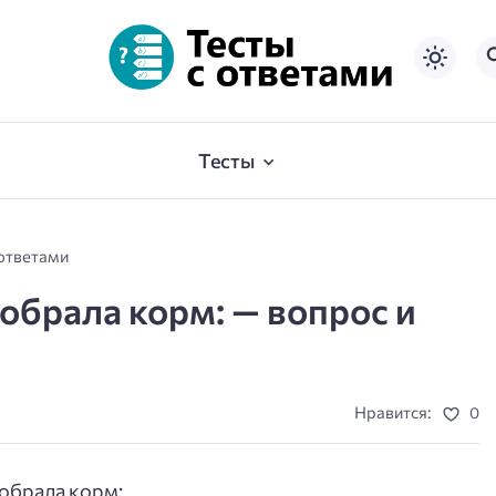
Тесты
 ответами
собрала корм: — вопрос и
Нравится:
0
обрала корм: