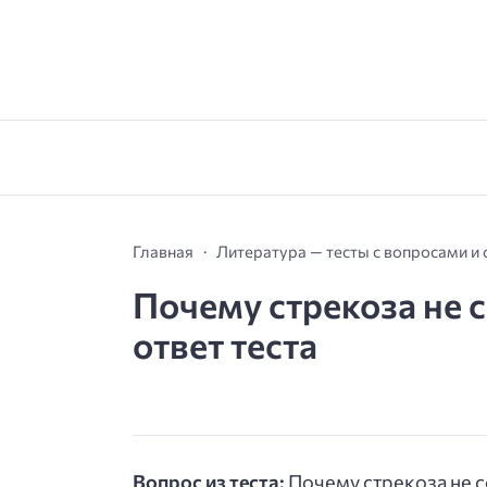
Главная
Литература — тесты с вопросами и
Почему стрекоза не 
ответ теста
Вопрос из теста:
Почему стрекоза не с