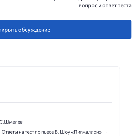
вопрос и ответ теста
ткрыть обсуждение
И.С.Шмелев
Ответы на тест по пьесе Б. Шоу «Пигмалион»