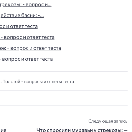
трекозы: - вопрос и…
ействие басни: -…
ос и ответ теста
- вопрос и ответ теста
: - вопрос и ответ теста
 вопрос и ответ теста
. Толстой - вопросы и ответы теста
Следующая запись
вие
Что спросили муравьи у стрекозы: —