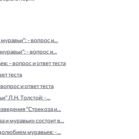
муравьи”: - вопрос и…
муравьи”: - вопрос и…
в: - вопрос и ответ теста
вет теста
вопрос и ответ теста
и” Л.Н. Толстой: -…
зведения “Стрекоза и…
а и муравьи» состоит в…
удолюбием муравьев: -…