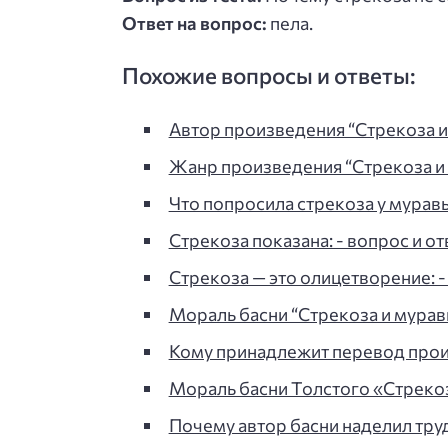
Ответ на вопрос:
пела.
Похожие вопросы и ответы:
Автор произведения “Стрекоза и 
Жанр произведения “Стрекоза и 
Что попросила стрекоза у муравье
Стрекоза показана: - вопрос и от
Стрекоза — это олицетворение: - 
Мораль басни “Стрекоза и муравь
Кому принадлежит перевод прои
Мораль басни Толстого «Стрекоз
Почему автор басни наделил тр