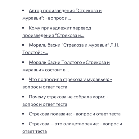
Автор произведения “Стрекоза и
муравьи”: - вопрос и…
Кому принадлежит перевод
произведения “Стрекоза и…
Мораль басни “Стрекоза и муравьи” Л.Н.
Толстой: -…
Мораль басни Толстого «Стрекоза и
муравьи» состоит в…
Что попросила стрекоза у муравьев: -
вопрос и ответ теста
Почему стрекоза не собрала корм: -
вопрос и ответ теста
Стрекоза показана: - вопрос и ответ теста
Стрекоза — это олицетворение: - вопрос и
ответ теста