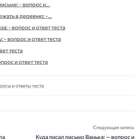
письме: - вопрос и…
жать в деревню: -…
а: - вопрос и ответ теста
 - вопрос и ответ теста
вет теста
опрос и ответ теста
просы и ответы теста
Следующая запись
ла
Куда писал письмо Ванька: — вопрос и