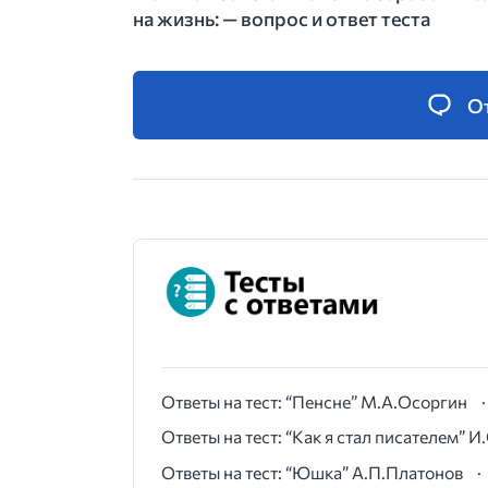
на жизнь: — вопрос и ответ теста
О
Ответы на тест: “Пенсне” М.А.Осоргин
Ответы на тест: “Как я стал писателем” 
Ответы на тест: “Юшка” А.П.Платонов