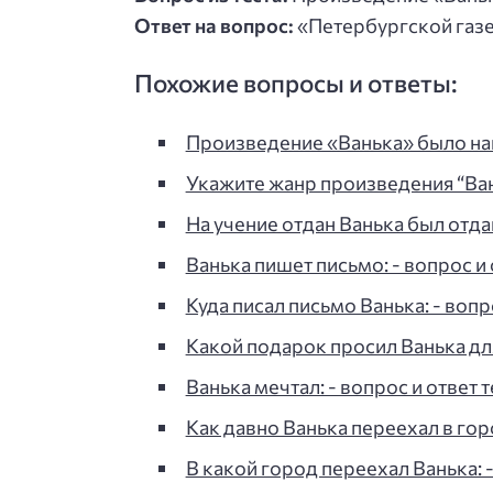
Ответ на вопрос:
«Петербургской газе
Похожие вопросы и ответы:
Произведение «Ванька» было нап
Укажите жанр произведения “Вань
На учение отдан Ванька был отдан
Ванька пишет письмо: - вопрос и 
Куда писал письмо Ванька: - вопр
Какой подарок просил Ванька для 
Ванька мечтал: - вопрос и ответ т
Как давно Ванька переехал в горо
В какой город переехал Ванька: -