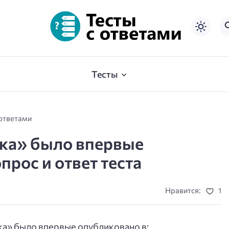
Тесты
 ответами
ка» было впервые
прос и ответ теста
Нравится:
1
а» было впервые опубликовано в: