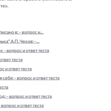
те».
исано в: - вопрос и…
ка” А.П. Чехов: -…
: - вопрос и ответ теста
ответ теста
ос и ответ теста
себя: - вопрос и ответ теста
еста
д: - вопрос и ответ теста
 вопрос и ответ теста