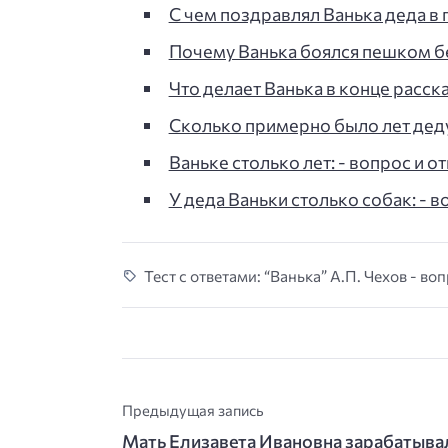
С чем поздравлял Ванька деда в 
Почему Ванька боялся пешком бе
Что делает Ванька в конце рассказ
Сколько примерно было лет деду:
Ваньке столько лет: - вопрос и от
У деда Ваньки столько собак: - в
Тест с ответами: “Ванька” А.П. Чехов - во
Предыдущая запись
Мать Елизавета Ивановна зарабатыва