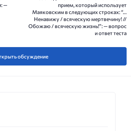
: —
прием, который использует
Маяковским в следующих строках: “…
Ненавижу / всяческую мертвечину! //
Обожаю / всяческую жизнь!”: — вопрос
и ответ теста
ткрыть обсуждение