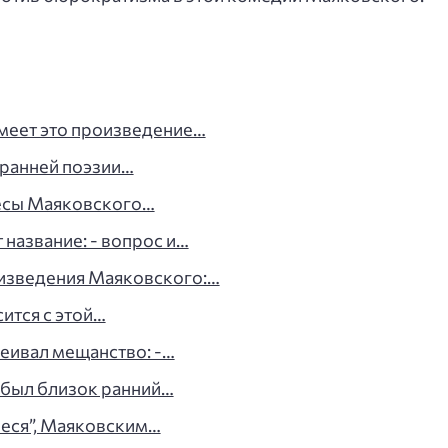
меет это произведение…
 ранней поэзии…
есы Маяковского…
название: - вопрос и…
изведения Маяковского:…
ится с этой…
еивал мещанство: -…
 был близок ранний…
еся”, Маяковским…