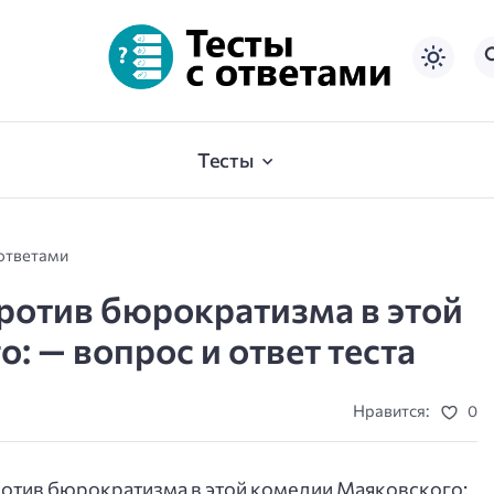
Тесты
 ответами
ротив бюрократизма в этой
: — вопрос и ответ теста
Нравится:
0
ротив бюрократизма в этой комедии Маяковского: