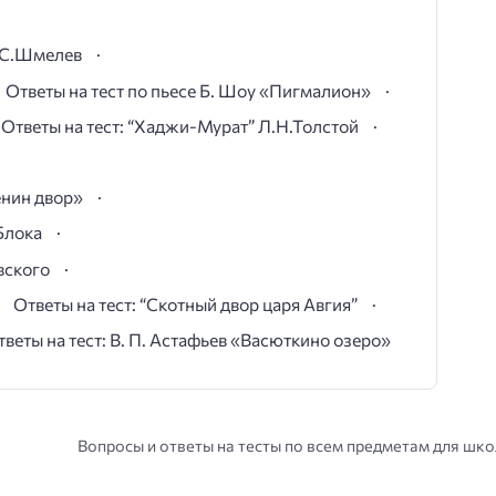
И.С.Шмелев
Ответы на тест по пьесе Б. Шоу «Пигмалион»
Ответы на тест: “Хаджи-Мурат” Л.Н.Толстой
ёнин двор»
Блока
вского
Ответы на тест: “Скотный двор царя Авгия”
тветы на тест: В. П. Астафьев «Васюткино озеро»
Вопросы и ответы на тесты по всем предметам для шк