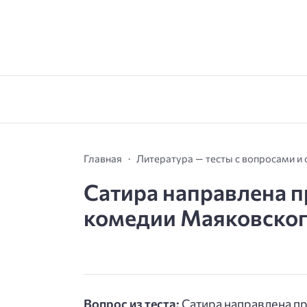
Главная
Литература — тесты с вопросами и
Сатира направлена п
комедии Маяковского
Вопрос из теста:
Сатира направлена п