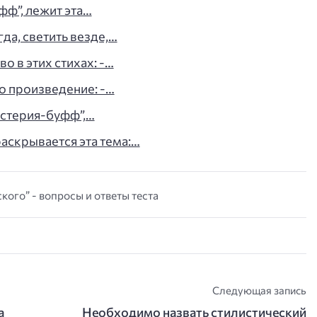
фф”, лежит эта…
да, светить везде,…
 в этих стихах: -…
о произведение: -…
истерия-буфф”,…
аскрывается эта тема:…
ского” - вопросы и ответы теста
Следующая запись
а
Необходимо назвать стилистический