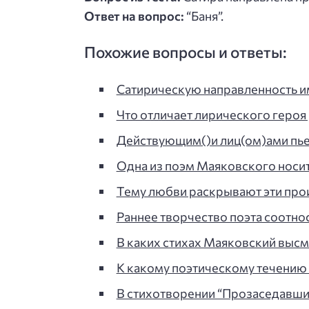
Ответ на вопрос:
“Баня”.
Похожие вопросы и ответы:
Сатирическую направленность и
Что отличает лирического героя
Действующим()и лиц(ом)ами пь
Одна из поэм Маяковского носит 
Тему любви раскрывают эти про
Раннее творчество поэта соотнос
В каких стихах Маяковский высм
К какому поэтическому течению
В стихотворении “Прозаседавши