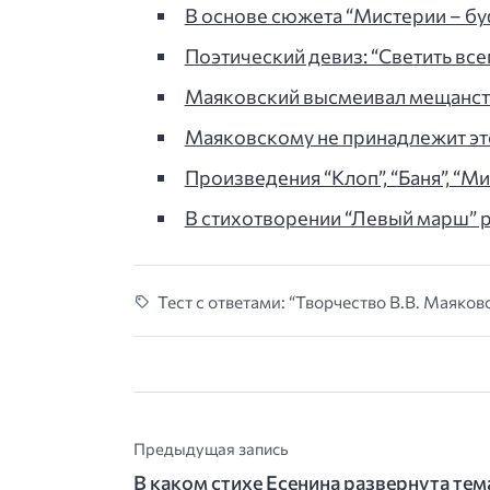
В основе сюжета “Мистерии – бу
Поэтический девиз: “Светить всег
Маяковский высмеивал мещанство
Маяковскому не принадлежит эт
Произведения “Клоп”, “Баня”, “М
В стихотворении “Левый марш” р
Тест с ответами: “Творчество В.В. Маяков
Предыдущая запись
В каком стихе Есенина развернута тем