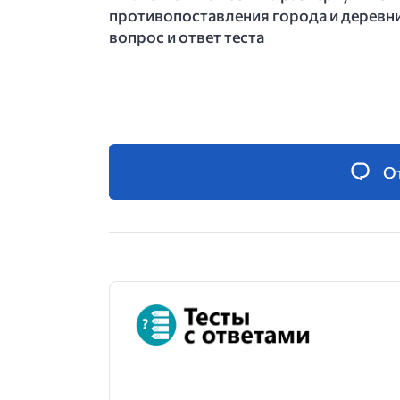
противопоставления города и деревни
вопрос и ответ теста
О