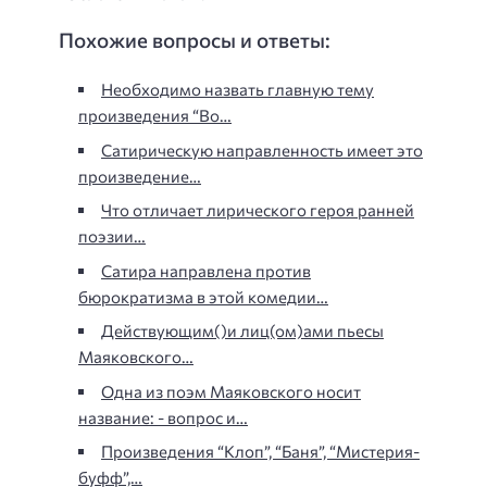
Похожие вопросы и ответы:
Необходимо назвать главную тему
произведения “Во…
Сатирическую направленность имеет это
произведение…
Что отличает лирического героя ранней
поэзии…
Сатира направлена против
бюрократизма в этой комедии…
Действующим()и лиц(ом)ами пьесы
Маяковского…
Одна из поэм Маяковского носит
название: - вопрос и…
Произведения “Клоп”, “Баня”, “Мистерия-
буфф”,…