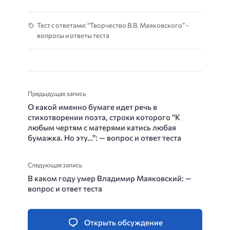
Тест с ответами: “Творчество В.В. Маяковского” -
вопросы и ответы теста
Предыдущая запись
О какой именно бумаге идет речь в
стихотворении поэта, строки которого “К
любым чертям с матерями катись любая
бумажка. Но эту…”: — вопрос и ответ теста
Следующая запись
В каком году умер Владимир Маяковский: —
вопрос и ответ теста
Открыть обсуждение