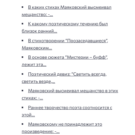
В каких стихах Маяковский высмеивал
мещанство: -…
К какому поэтическому течению был
близок ранний…
В стихотворении “Прозаседавшиеся”,
Маяковским…
В основе сюжета “Мистерии – буфф”,
лежит эта…
Поэтический девиз: “Светить всегда,
светить везде,…
Маяковский высмеивал мещанство в этих
стихах: -…
Раннее творчество поэта соотносится с
этой…
Маяковскому не принадлежит это
произведение: -…