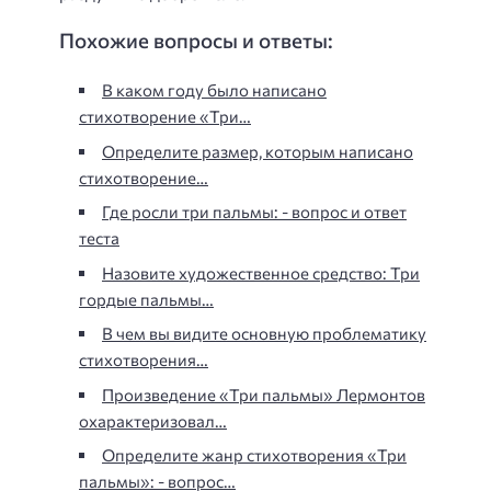
Похожие вопросы и ответы:
В каком году было написано
стихотворение «Три…
Определите размер, которым написано
стихотворение…
Где росли три пальмы: - вопрос и ответ
теста
Назовите художественное средство: Три
гордые пальмы…
В чем вы видите основную проблематику
стихотворения…
Произведение «Три пальмы» Лермонтов
охарактеризовал…
Определите жанр стихотворения «Три
пальмы»: - вопрос…