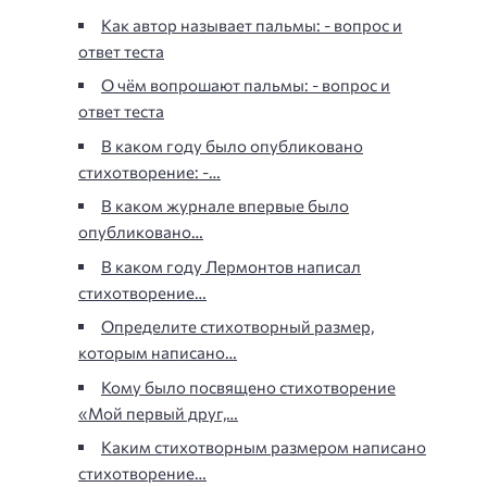
Как автор называет пальмы: - вопрос и
ответ теста
О чём вопрошают пальмы: - вопрос и
ответ теста
В каком году было опубликовано
стихотворение: -…
В каком журнале впервые было
опубликовано…
В каком году Лермонтов написал
стихотворение…
Определите стихотворный размер,
которым написано…
Кому было посвящено стихотворение
«Мой первый друг,…
Каким стихотворным размером написано
стихотворение…