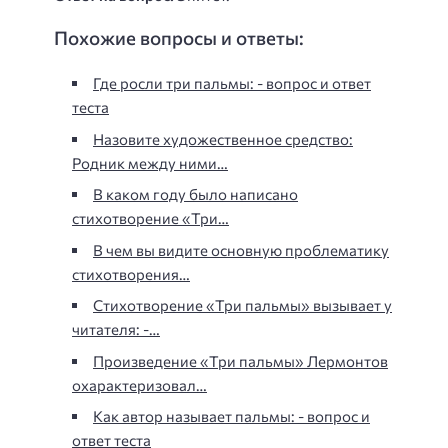
Похожие вопросы и ответы:
Где росли три пальмы: - вопрос и ответ
теста
Назовите художественное средство:
Родник между ними…
В каком году было написано
стихотворение «Три…
В чем вы видите основную проблематику
стихотворения…
Стихотворение «Три пальмы» вызывает у
читателя: -…
Произведение «Три пальмы» Лермонтов
охарактеризовал…
Как автор называет пальмы: - вопрос и
ответ теста