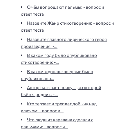
О чём вопрошают пальмы: - вопрос и
ответ теста
Назовите Жанр стихотворения: - вопрос и
ответ теста
Назовите главного лирического героя
произведения: -…
В каком году было опубликовано
стихотворение: -…
В каком журнале впервые было
опубликовано…
Автор называет почву …, из которой
бьётся родник: -…
Кто терзает и треплет добычу над
ключом: - вопрос и…
Что люди из каравана сделали с
пальмами: - вопрос и…