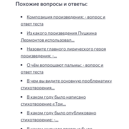
Похожие вопросы и ответы:
Композиция произведения: - вопрос и
ответ теста
Из какого произведения Пушкина
Лермонтов использовал…
Назовите главного лирического героя
произведения: -…
О чём вопрошают пальмы: - вопрос и
ответ теста
В чем вы видите основную проблематику
стихотворения…
В каком году было написано
стихотворение «Три…
В каком году было опубликовано
стихотворение: -…
В каком журнале впервые было