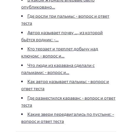
опубликовано…
Где росли три пальмы: - вопрос и ответ
теста
Автор называет почву …, из которой
бьётся родник: -…
Кто терзает и треплет добычу над
ключом: - вопрос и…
Что люди из каравана сделали с
пальмами: - вопрос и…
Как автор называет пальмы: - вопрос и
ответ теста
Где разместился караван: - вопрос и ответ
теста
Какие звери передвигались по пустыне: -
вопрос и ответ теста