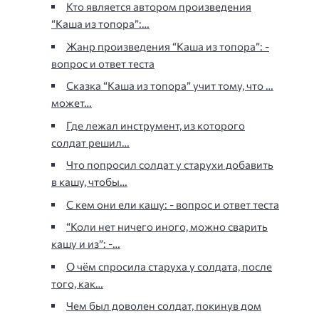
Кто является автором произведения
“Каша из топора”:…
Жанр произведения “Каша из топора”: -
вопрос и ответ теста
Сказка “Каша из топора” учит тому, что …
может…
Где лежал инструмент, из которого
солдат решил…
Что попросил солдат у старухи добавить
в кашу, чтобы…
С кем они ели кашу: - вопрос и ответ теста
“Коли нет ничего иного, можно сварить
кашу и из”: -…
О чём спросила старуха у солдата, после
того, как…
Чем был доволен солдат, покинув дом