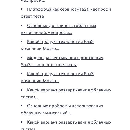
Платформа как сервис (PaaS): - вопрос и
ответ теста
Основные достоинства облачных
вычислений: - вопрос и…
Какой продукт технологии PaaS
компании Mosso…
Модель развертывания приложения
SaaS: - вопрос и ответ теста
Какой продукт технологии PaaS
компании Mosso…
Какой вариант развертывания облачных
систем…
Основные проблемы использования
облачных вычислений:…
Какой вариант развертывания облачных
систем…