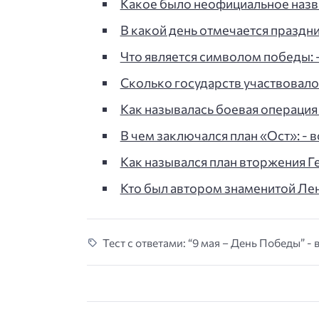
Какое было неофициальное наз
В какой день отмечается праздн
Что является символом победы: -
Сколько государств участвовал
Как называлась боевая операция
В чем заключался план «Ост»: - в
Как назывался план вторжения Г
Кто был автором знаменитой Ле
Тест с ответами: “9 мая – День Победы” - 