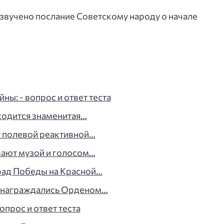
звучено послание Советскому народу о начале
ы: - вопрос и ответ теста
ходится знаменитая…
 полевой реактивной…
вают музой и голосом…
рад Победы на Красной…
же награждались Орденом…
прос и ответ теста