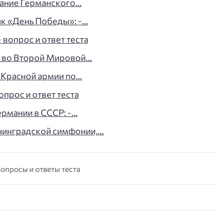
вание Германского…
ик «День Победы»: -…
 вопрос и ответ теста
о во Второй Мировой…
 Красной армии по…
опрос и ответ теста
ермании в СССР: -…
нинградской симфонии,…
вопросы и ответы теста