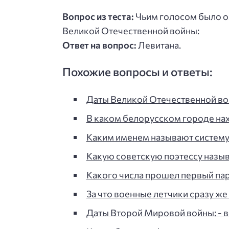
Вопрос из теста:
Чьим голосом было о
Великой Отечественной войны:
Ответ на вопрос:
Левитана.
Похожие вопросы и ответы:
Даты Великой Отечественной войн
В каком белорусском городе на
Каким именем называют систему
Какую советскую поэтессу назы
Какого числа прошел первый па
За что военные летчики сразу 
Даты Второй Мировой войны: - во