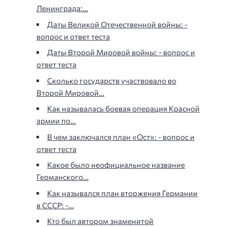
Ленинграда:…
Даты Великой Отечественной войны: -
вопрос и ответ теста
Даты Второй Мировой войны: - вопрос и
ответ теста
Сколько государств участвовало во
Второй Мировой…
Как называлась боевая операция Красной
армии по…
В чем заключался план «Ост»: - вопрос и
ответ теста
Какое было неофициальное название
Германского…
Как назывался план вторжения Германии
в СССР: -…
Кто был автором знаменитой