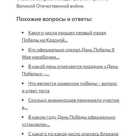
Великой Отечественной войне.
Похожие вопросы и ответы:
Какого числа прошел первый парад
Победы на Красной…
Кто официально сделал День Победы 9
Мая нерабочим…
В какой день отмечается праздник «День
Победы»: -…
Что является символом победы: - вопрос
и ответ теста
Сколько знаменосцев принимало участие
в…
В каком году День Победы официально
установлен…
С какого по какое число длилась блокада