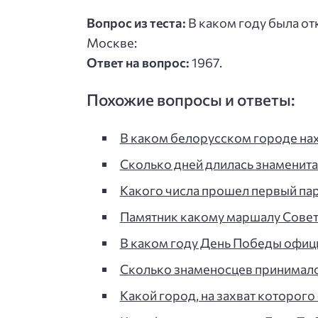
Вопрос из теста:
В каком году была от
Москве:
Ответ на вопрос:
1967.
Похожие вопросы и ответы:
В каком белорусском городе на
Сколько дней длилась знаменита
Какого числа прошел первый па
Памятник какому маршалу Совет
В каком году День Победы офиц
Сколько знаменосцев принимало
Какой город, на захват которог