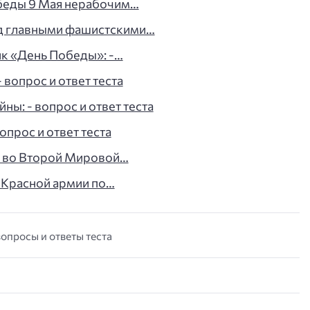
беды 9 Мая нерабочим…
ад главными фашистскими…
ик «День Победы»: -…
 вопрос и ответ теста
ы: - вопрос и ответ теста
прос и ответ теста
о во Второй Мировой…
 Красной армии по…
вопросы и ответы теста