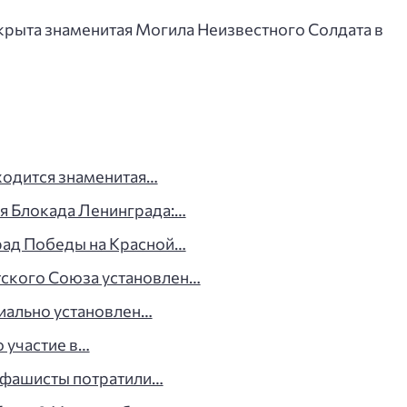
крыта знаменитая Могила Неизвестного Солдата в
ходится знаменитая…
я Блокада Ленинграда:…
рад Победы на Красной…
ского Союза установлен…
иально установлен…
 участие в…
о фашисты потратили…