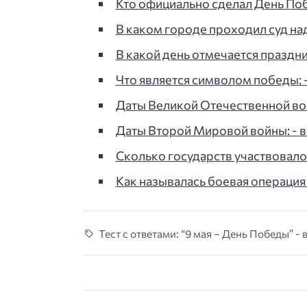
Кто официально сделал День По
В каком городе проходил суд н
В какой день отмечается праздн
Что является символом победы: -
Даты Великой Отечественной войн
Даты Второй Мировой войны: - во
Сколько государств участвовал
Как называлась боевая операция
Тест с ответами: “9 мая – День Победы” - 