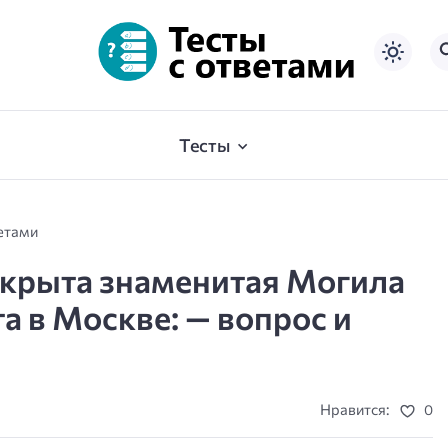
Тесты
ветами
ткрыта знаменитая Могила
а в Москве: — вопрос и
Нравится:
0