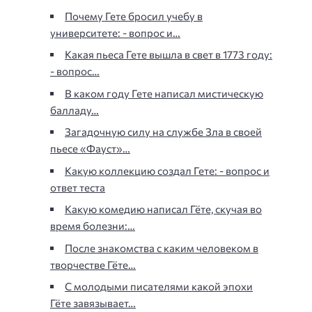
Почему Гете бросил учебу в
университете: - вопрос и…
Какая пьеса Гете вышла в свет в 1773 году:
- вопрос…
В каком году Гете написал мистическую
балладу…
Загадочную силу на службе Зла в своей
пьесе «Фауст»…
Какую коллекцию создал Гете: - вопрос и
ответ теста
Какую комедию написал Гёте, скучая во
время болезни:…
После знакомства с каким человеком в
творчестве Гёте…
С молодыми писателями какой эпохи
Гёте завязывает…