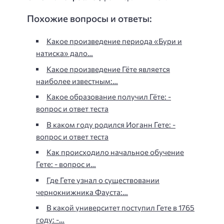
Похожие вопросы и ответы:
Какое произведение периода «Бури и
натиска» дало…
Какое произведение Гёте является
наиболее известным:…
Какое образование получил Гёте: -
вопрос и ответ теста
В каком году родился Иоганн Гете: -
вопрос и ответ теста
Как происходило начальное обучение
Гете: - вопрос и…
Где Гете узнал о существовании
чернокнижника Фауста:…
В какой университет поступил Гете в 1765
году: -…