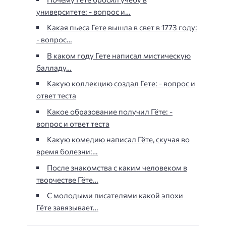
университете: - вопрос и…
Какая пьеса Гете вышла в свет в 1773 году:
- вопрос…
В каком году Гете написал мистическую
балладу…
Какую коллекцию создал Гете: - вопрос и
ответ теста
Какое образование получил Гёте: -
вопрос и ответ теста
Какую комедию написал Гёте, скучая во
время болезни:…
После знакомства с каким человеком в
творчестве Гёте…
С молодыми писателями какой эпохи
Гёте завязывает…