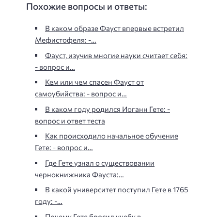
Похожие вопросы и ответы:
В каком образе Фауст впервые встретил
Мефистофеля: -…
Фауст, изучив многие науки считает себя:
- вопрос и…
Кем или чем спасен Фауст от
самоубийства: - вопрос и…
В каком году родился Иоганн Гете: -
вопрос и ответ теста
Как происходило начальное обучение
Гете: - вопрос и…
Где Гете узнал о существовании
чернокнижника Фауста:…
В какой университет поступил Гете в 1765
году: -…
Почему Гете бросил учебу в