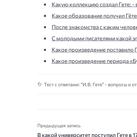
Какую коллекцию создал Гете: - 
Какое образование получил Гёте: 
После знакомства с каким челов
С молодыми писателями какой эп
Какое произведение поставило Г
Какое произведение периода «Бу
Тест с ответами: “И.В. Гете” - вопросы и о
Предыдущая запись
В какой университет поступил Гете в 1