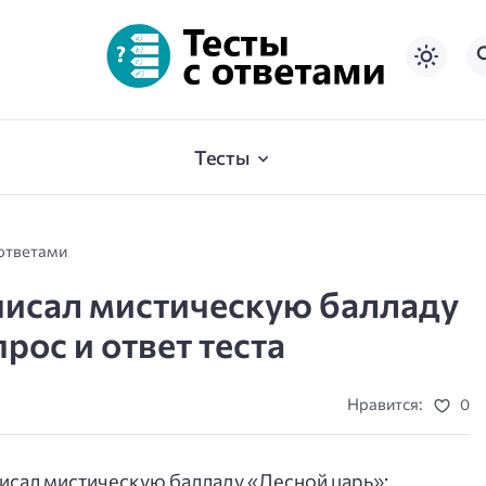
Тесты
 ответами
аписал мистическую балладу
рос и ответ теста
Нравится:
0
писал мистическую балладу «Лесной царь»: