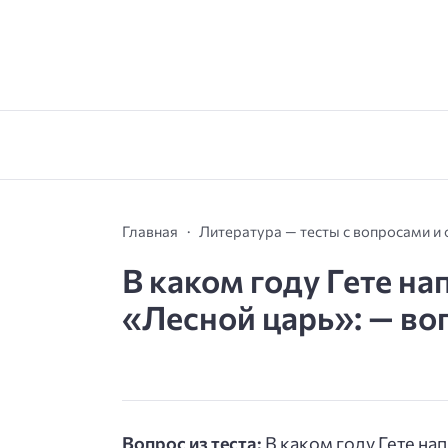
Главная
Литература — тесты с вопросами и
В каком году Гете н
«Лесной царь»: — воп
Вопрос из теста:
В каком году Гете на