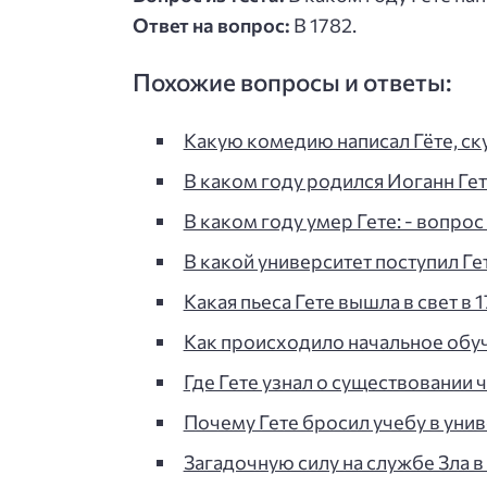
Ответ на вопрос:
В 1782.
Похожие вопросы и ответы:
Какую комедию написал Гёте, ск
В каком году родился Иоганн Гете
В каком году умер Гете: - вопрос 
В какой университет поступил Гет
Какая пьеса Гете вышла в свет в 
Как происходило начальное обуч
Где Гете узнал о существовании
Почему Гете бросил учебу в унив
Загадочную силу на службе Зла в