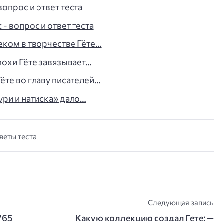
вопрос и ответ теста
- вопрос и ответ теста
еком в творчестве Гёте…
охи Гёте завязывает…
ёте во главу писателей…
ри и натиска» дало…
тветы теста
Следующая запись
765
Какую коллекцию создал Гете: —