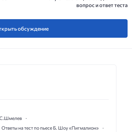
вопрос и ответ теста
ткрыть обсуждение
И.С.Шмелев
Ответы на тест по пьесе Б. Шоу «Пигмалион»