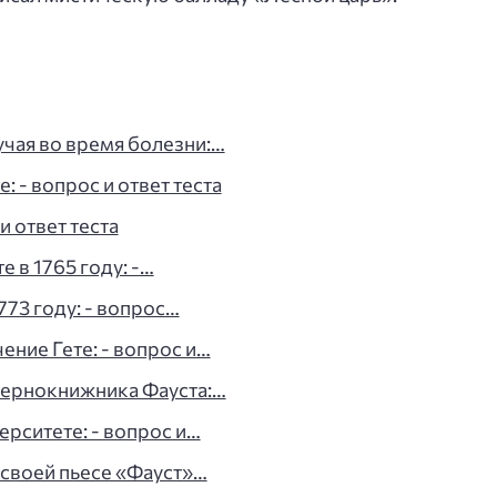
учая во время болезни:…
: - вопрос и ответ теста
и ответ теста
е в 1765 году: -…
1773 году: - вопрос…
ение Гете: - вопрос и…
 чернокнижника Фауста:…
ерситете: - вопрос и…
 своей пьесе «Фауст»…