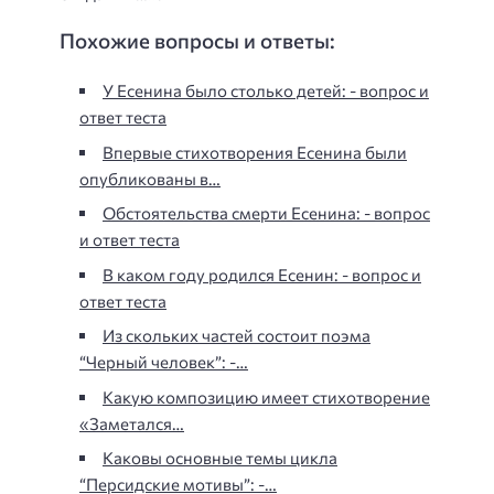
Похожие вопросы и ответы:
У Есенина было столько детей: - вопрос и
ответ теста
Впервые стихотворения Есенина были
опубликованы в…
Обстоятельства смерти Есенина: - вопрос
и ответ теста
В каком году родился Есенин: - вопрос и
ответ теста
Из скольких частей состоит поэма
“Черный человек”: -…
Какую композицию имеет стихотворение
«Заметался…
Каковы основные темы цикла
“Персидские мотивы”: -…