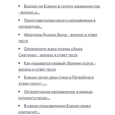
Входил ли Есенин в группу имажинистов:
- вопрос и…
Представителем какого направления в
литературе…
Айседора Дункан была: - вопрос и ответ
теста
Определите жанр поэмы «Анна
Снегина»: - вопрос и ответ теста
Как назывался первый сборник поэта: -
вопрос и ответ теста
Есенин читал свои стихи в Петербурге
этому поэту: -…
Литературное направление, в рамках
которого писал…
В каком произведении Есенин резко
критикует…