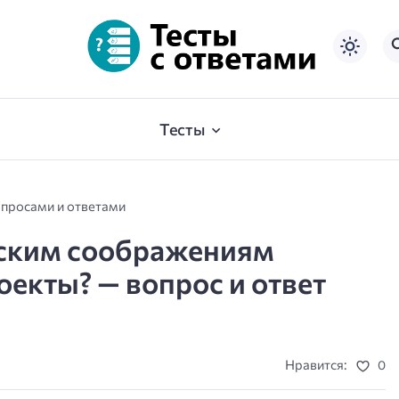
Тесты
опросами и ответами
еским соображениям
екты? — вопрос и ответ
Нравится:
0