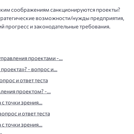
ским соображениям санкционируются проекты?
тратегические возможности/нужды предприятия,
ий прогресс и законодательные требования.
управления проектами -…
 проекта»? - вопрос и…
опрос и ответ теста
вления проектом? -…
 с точки зрения…
вопрос и ответ теста
 с точки зрения…