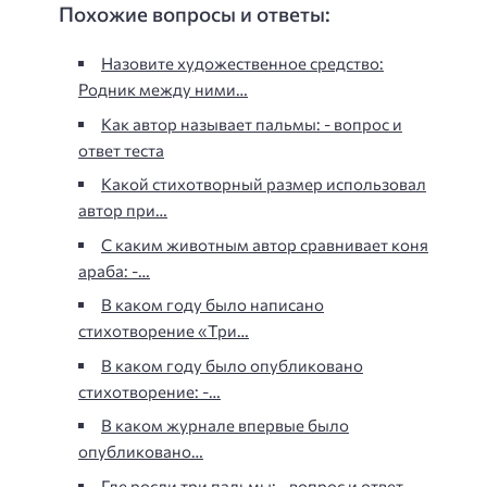
Похожие вопросы и ответы:
Назовите художественное средство:
Родник между ними…
Как автор называет пальмы: - вопрос и
ответ теста
Какой стихотворный размер использовал
автор при…
С каким животным автор сравнивает коня
араба: -…
В каком году было написано
стихотворение «Три…
В каком году было опубликовано
стихотворение: -…
В каком журнале впервые было
опубликовано…
Где росли три пальмы: - вопрос и ответ