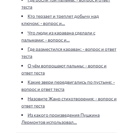
теста
Кто терзает и треплет добычу над
ключом: - вопрос и…
Что люди из каравана сделали с
пальмами: - вопрос и…
Где разместился караван: - вопрос и ответ
теста
О чём вопрошают пальмы: - вопрос и
ответ теста
Какие звери передвигались по пустыне: -
вопрос и ответ теста
Назовите Жанр стихотворения: - вопрос и
ответ теста
Из какого произведения Пушкина
Лермонтов использовал…